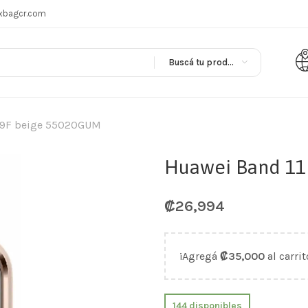
xbagcr.com
Buscá tu producto en
29F beige 55020GUM
Huawei Band 11
₡
26,994
¡Agregá
₡
35,000
al carrit
144 disponibles