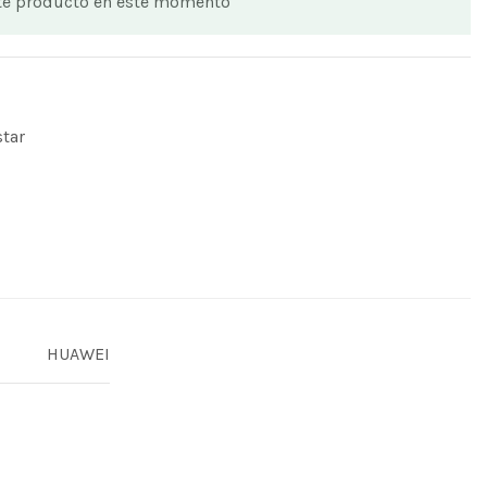
te producto en este momento
star
HUAWEI