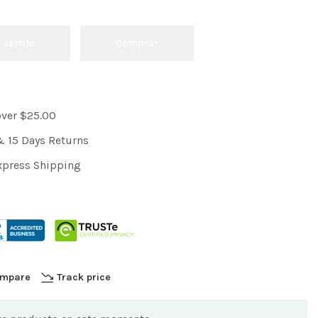
l carrito
Comprar
over $25.00
& 15 Days Returns
xpress Shipping
mpare
Track price