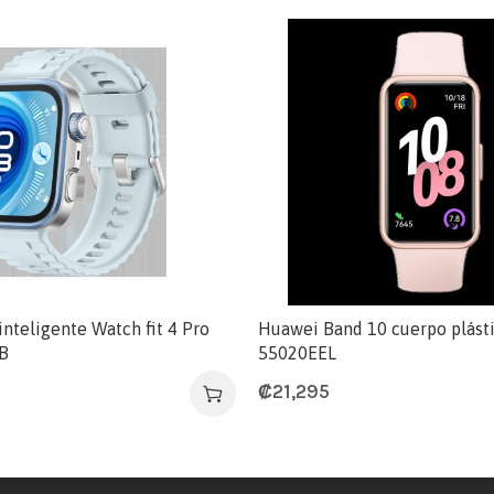
inteligente Watch fit 4 Pro
Huawei Band 10 cuerpo plást
B
55020EEL
₡
21,295