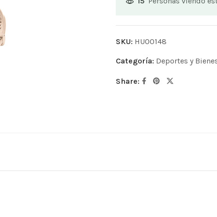
Personas viendo es
15
SKU:
HU00148
Categoría:
Deportes y Biene
Share: