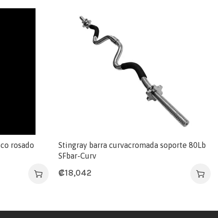
ico rosado
Stingray barra curvacromada soporte 80Lb
SFbar-Curv
₡
18,042