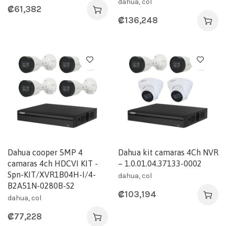
dahua, col
₡
61,382
₡
136,248
Dahua cooper 5MP 4
Dahua kit camaras 4Ch NVR
camaras 4ch HDCVI KIT -
– 1.0.01.04.37133-0002
Spn-KIT/XVR1B04H-I/4-
dahua, col
B2A51N-0280B-S2
₡
103,194
dahua, col
₡
77,228