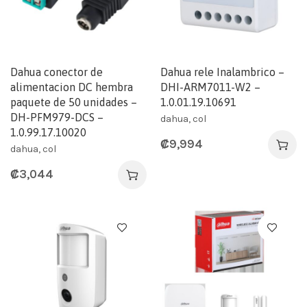
Dahua conector de
Dahua rele Inalambrico –
alimentacion DC hembra
DHI-ARM7011-W2 –
paquete de 50 unidades –
1.0.01.19.10691
DH-PFM979-DCS –
dahua, col
1.0.99.17.10020
₡
9,994
dahua, col
₡
3,044