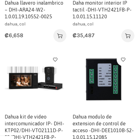
Dahua llavero inalambrico
Daha monitor interior IP
– DHI-ARA24-W2-
tactil -DHI-VTH2421FB-P-
1.0.01.19.10552-0025
1.0.01.15.11120
dahua, col
dahua, col
₡
6,658
₡
35,487
Dahua kit de video
Dahua modulo de
intercomunicador IP- DHI-
extension de control de
KTP02/DHI-VTO2111D-P-
acceso -DHI-DEE1010B-S2-
S3/DHI-VTH2421FB-P-
1.0.01.15.12085