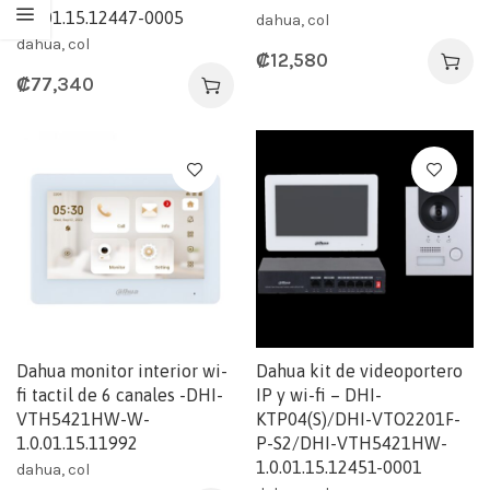
1.0.01.15.12447-0005
dahua, col
dahua, col
₡
12,580
₡
77,340
Dahua monitor interior wi-
Dahua kit de videoportero
fi tactil de 6 canales -DHI-
IP y wi-fi – DHI-
VTH5421HW-W-
KTP04(S)/DHI-VTO2201F-
1.0.01.15.11992
P-S2/DHI-VTH5421HW-
1.0.01.15.12451-0001
dahua, col