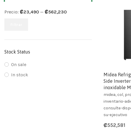
Precio:
₡23,490
—
₡562,230
Filtrar
Stock Status
On sale
Midea Refrig
In stock
Side Inverter
inoxidable
midea, col, p
inventario-adi
consulte-dispo
su-ejecutivo
₡
552,581