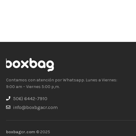
Contamos con atención por Whatsapp. Lunes a Viernes:
9:00 am – Viernes 5:00 p,m.
506) 6442-7910
info@boxbgacr.com
boxbagcr.com
© 2025