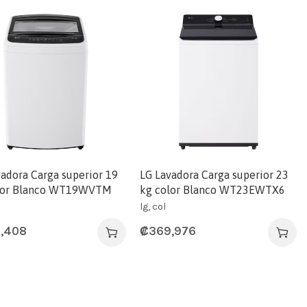
vadora Carga superior 19
LG Lavadora Carga superior 23
lor Blanco WT19WVTM
kg color Blanco WT23EWTX6
lg, col
,408
₡
369,976