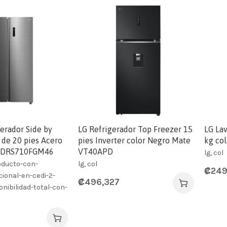
erador Side by
LG Refrigerador Top Freezer 15
LG La
 de 20 pies Acero
pies Inverter color Negro Mate
kg co
 MDRS710FGM46
VT40APD
lg, col
roducto-con-
lg, col
₡
249
cional-en-cedi-2-
₡
496,327
nibilidad-total-con-