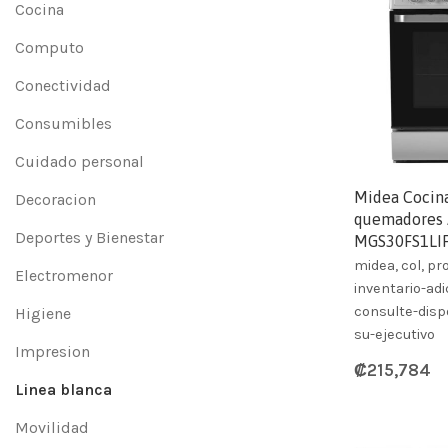
Cocina
Computo
Conectividad
Consumibles
Cuidado personal
Midea Cocina
Decoracion
quemadores 
Deportes y Bienestar
MGS30FS1LIF
midea, col, p
Electromenor
inventario-adi
consulte-dispo
Higiene
su-ejecutivo
Impresion
₡
215,784
Linea blanca
Movilidad