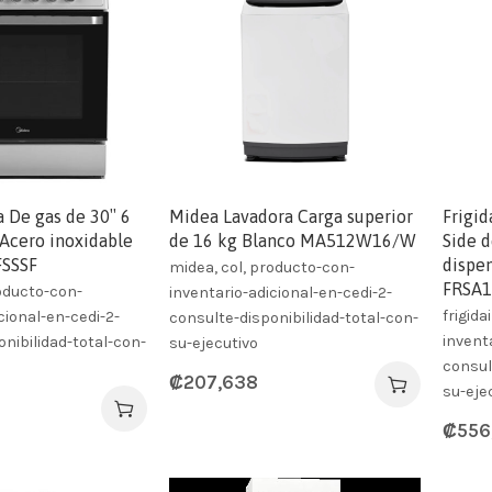
 De gas de 30″ 6
Midea Lavadora Carga superior
Frigid
Acero inoxidable
de 16 kg Blanco MA512W16/W
Side d
SSSF
dispe
midea, col, producto-con-
FRSA
roducto-con-
inventario-adicional-en-cedi-2-
frigida
cional-en-cedi-2-
consulte-disponibilidad-total-con-
invent
nibilidad-total-con-
su-ejecutivo
consul
₡
207,638
su-eje
₡
556