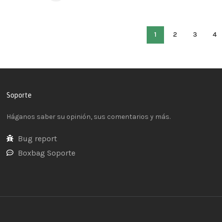
1
2
3
4
Soporte
Háganos saber su opinión, sus comentarios y más.
Bug report
Boxbag Soporte