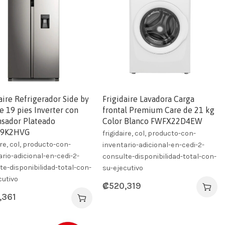
aire Refrigerador Side by
Frigidaire Lavadora Carga
e 19 pies Inverter con
frontal Premium Care de 21 kg
nsador Plateado
Color Blanco FWFX22D4EW
19K2HVG
frigidaire, col, producto-con-
ire, col, producto-con-
inventario-adicional-en-cedi-2-
ario-adicional-en-cedi-2-
consulte-disponibilidad-total-con-
te-disponibilidad-total-con-
su-ejecutivo
cutivo
₡
520,319
,361