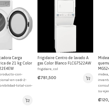
ecadora Carga
Frigidaire Centro de lavado A
Midea
rica de 21 kg Color
gas Color Blanco FLCG7522AW
quema
X22E4EW
MGS2
frigidaire, col
, producto-con-
midea,
₡
781,500
cional-en-cedi-2-
invent
nibilidad-total-con-
consul
su-eje
₡
120