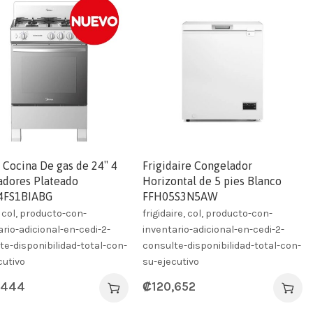
 Cocina De gas de 24″ 4
Frigidaire Congelador
dores Plateado
Horizontal de 5 pies Blanco
4FS1BIABG
FFH05S3N5AW
 col, producto-con-
frigidaire, col, producto-con-
ario-adicional-en-cedi-2-
inventario-adicional-en-cedi-2-
te-disponibilidad-total-con-
consulte-disponibilidad-total-con-
cutivo
su-ejecutivo
,444
₡
120,652