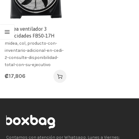
Midea ventilador 3
velocidades FB50-17H
midea, col, producto-con-
inventario-adicional-en-cedi-
2-consulte-disponibilidad-
total-con-su-ejecutivo
₡
17,806
Contamos con atención por Whatsapp. Lunes a Viernes: