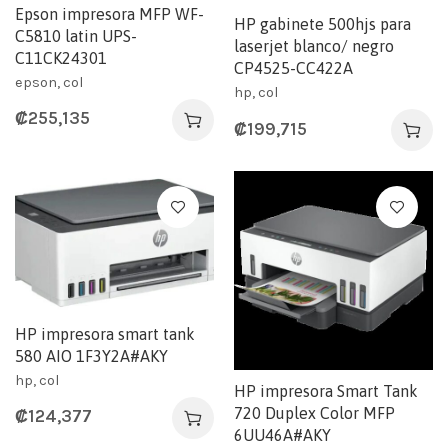
Epson impresora MFP WF-
HP gabinete 500hjs para
C5810 latin UPS-
laserjet blanco/ negro
C11CK24301
CP4525-CC422A
epson, col
hp, col
₡
255,135
₡
199,715
HP impresora smart tank
580 AIO 1F3Y2A#AKY
hp, col
HP impresora Smart Tank
720 Duplex Color MFP
₡
124,377
6UU46A#AKY