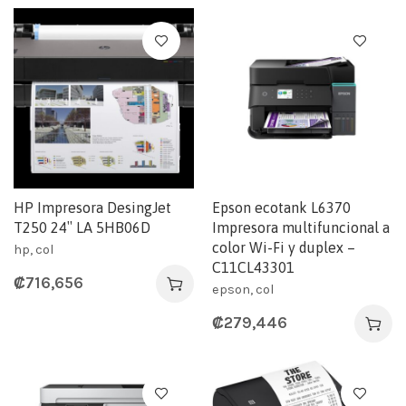
HP Impresora DesingJet
Epson ecotank L6370
T250 24″ LA 5HB06D
Impresora multifuncional a
color Wi-Fi y duplex –
hp, col
C11CL43301
₡
716,656
epson, col
₡
279,446