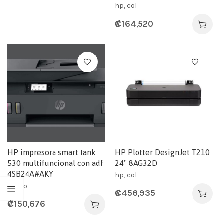
hp, col
₡
164,520
HP impresora smart tank
HP Plotter DesignJet T210
530 multifuncional con adf
24″ 8AG32D
4SB24A#AKY
hp, col
hp, col
₡
456,935
₡
150,676