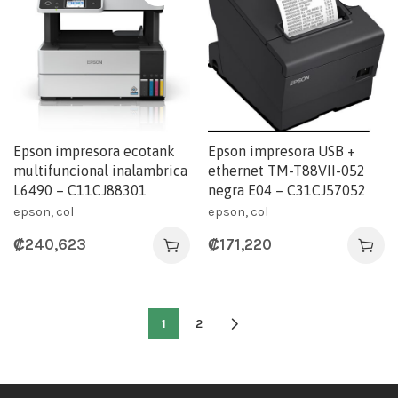
Epson impresora ecotank
Epson impresora USB +
multifuncional inalambrica
ethernet TM-T88VII-052
L6490 – C11CJ88301
negra E04 – C31CJ57052
epson, col
epson, col
₡
240,623
₡
171,220
1
2