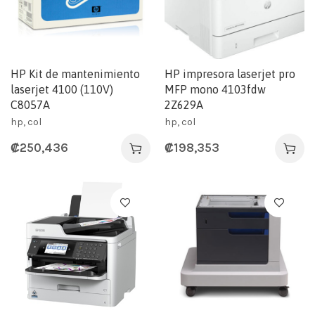
HP Kit de mantenimiento
HP impresora laserjet pro
laserjet 4100 (110V)
MFP mono 4103fdw
C8057A
2Z629A
hp, col
hp, col
₡
250,436
₡
198,353