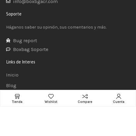
info@boxbgacr.com
Soporte
Háganos saber su opinión, sus comentarios y más.
Bug report
Boxbag Soporte
Links de Interes
Inicio
Blog
Preguntas Frecuentes
Tienda
Wishlist
Compare
Cuenta
Términos y Condiciones
boxbagcr.com
© 2025