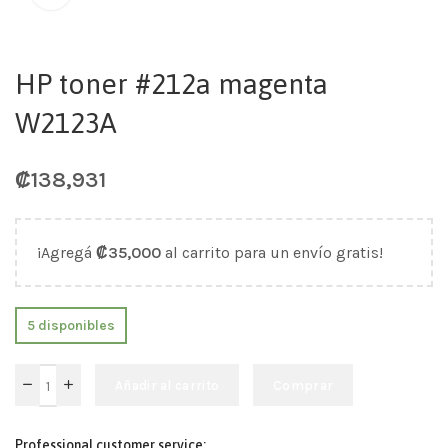
HP toner #212a magenta
W2123A
₡
138,931
¡Agregá
₡
35,000
al carrito para un envío gratis!
5 disponibles
Añadir al carrito
Comprar
Professional customer service: