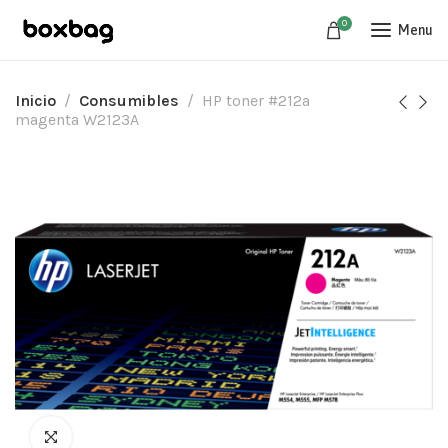
0
Menu
Inicio
Consumibles
HP toner #212a
magenta W2123A