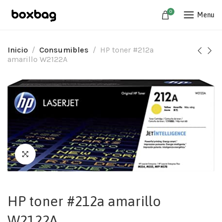
0
Menu
Inicio
Consumibles
HP toner #212a
amarillo W2122A
HP toner #212a amarillo
W2122A