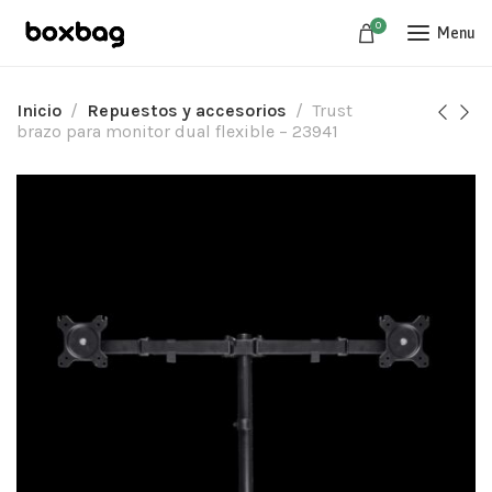
0
Menu
Inicio
Repuestos y accesorios
Trust
brazo para monitor dual flexible – 23941