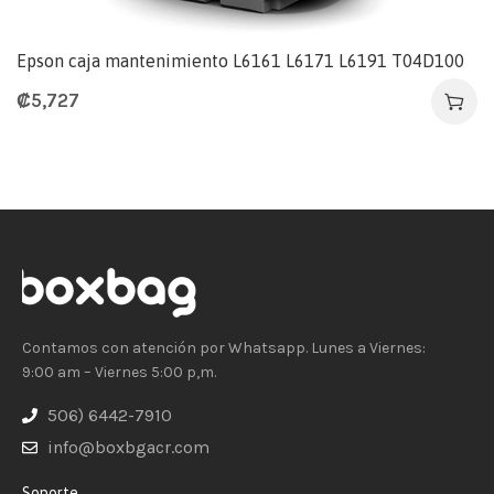
Epson caja mantenimiento L6161 L6171 L6191 T04D100
₡
5,727
Contamos con atención por Whatsapp. Lunes a Viernes:
9:00 am – Viernes 5:00 p,m.
506) 6442-7910
info@boxbgacr.com
Soporte