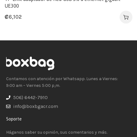
UE300
₡
6,102
Contamos con atención por Whatsapp. Lunes a Viernes:
9:00 am – Viernes 5:00 p,m.
506) 6442-7910
info@boxbgacr.com
Soporte
Háganos saber su opinión, sus comentarios y más.