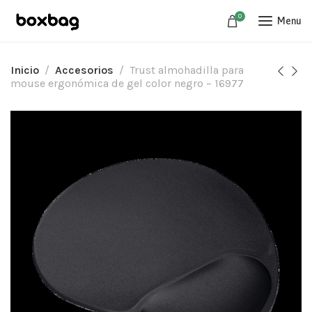
0
Menu
Inicio
Accesorios
Trust almohadilla para
mouse ergonómica de gel color negro – 16977