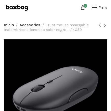
0
Menu
Inicio
Accesorios
Trust mouse recargable
inalambrico silencioso color negro – 24059