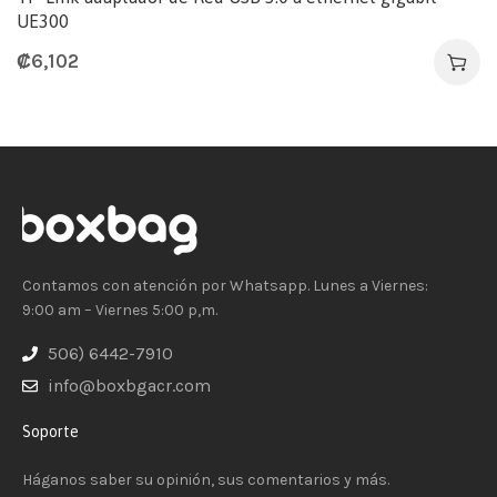
UE300
₡
6,102
Contamos con atención por Whatsapp. Lunes a Viernes:
9:00 am – Viernes 5:00 p,m.
506) 6442-7910
info@boxbgacr.com
Soporte
Háganos saber su opinión, sus comentarios y más.