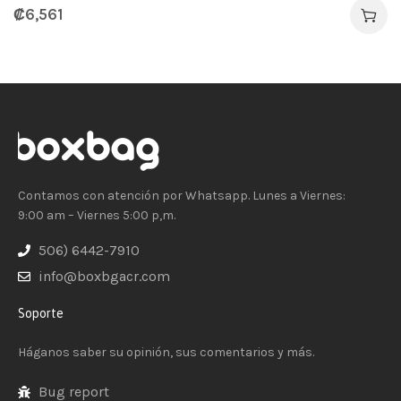
₡
6,561
Contamos con atención por Whatsapp. Lunes a Viernes:
9:00 am – Viernes 5:00 p,m.
506) 6442-7910
info@boxbgacr.com
Soporte
Háganos saber su opinión, sus comentarios y más.
Bug report