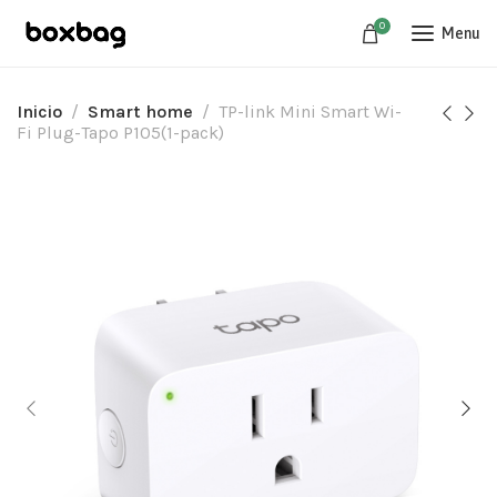
0
Menu
Inicio
Smart home
TP-link Mini Smart Wi-
Fi Plug-Tapo P105(1-pack)