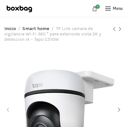
0
Menu
Inicio
Smart home
TP Link camara de
vigilancia Wi-Fi 360 ° para exteriores vista 2K y
deteccion IA – Tapo C510W