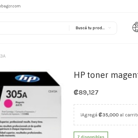
xbagcr.com
Buscá tu producto en
13A
HP toner magent
₡
89,127
¡Agregá
₡
35,000
al carrit
7 disponibles