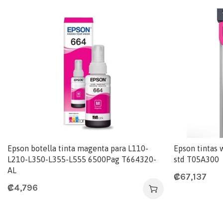
Epson botella tinta magenta para L110-
Epson tintas
L210-L350-L355-L555 6500Pag T664320-
std T05A300
AL
₡
67,137
₡
4,796