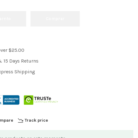
arrito
Comprar
over $25.00
& 15 Days Returns
xpress Shipping
mpare
Track price