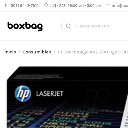
(506) 6442-7910
LUN - SAB: 09:00 am - 5:00 pm
info@bo
Inicio
Consumibles
HP toner magenta 2 600 pgs CE4