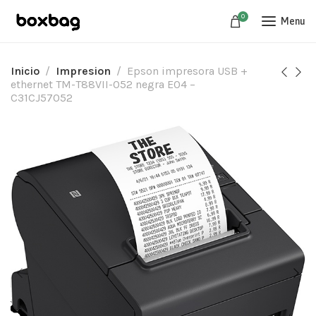
0
Menu
Inicio
Impresion
Epson impresora USB +
ethernet TM-T88VII-052 negra E04 –
C31CJ57052