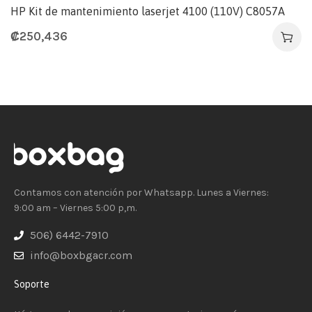
HP Kit de mantenimiento laserjet 4100 (110V) C8057A
₡
250,436
Contamos con atención por Whatsapp. Lunes a Viernes:
9:00 am – Viernes 5:00 p,m.
506) 6442-7910
info@boxbgacr.com
Soporte