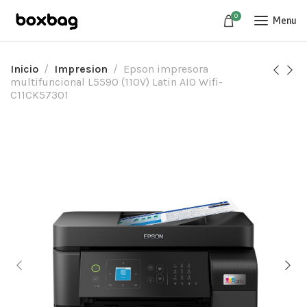
0
Menu
Inicio
Impresion
Epson impresora
multifuncional L5590 (110V) Latin AIO Wifi-
C11CK57301