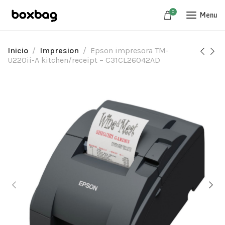
0
Menu
Inicio
Impresion
Epson impresora TM-
U220ii-A kitchen/receipt – C31CL26042AD