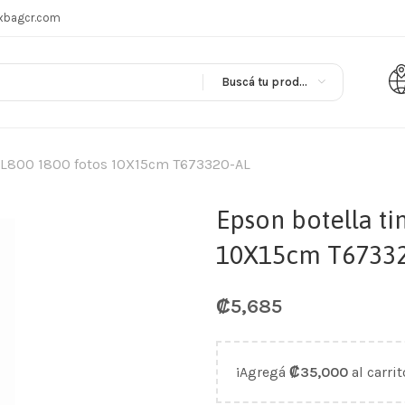
xbagcr.com
Buscá tu producto en
a L800 1800 fotos 10X15cm T673320-AL
Epson botella ti
10X15cm T6733
₡
5,685
¡Agregá
₡
35,000
al carrit