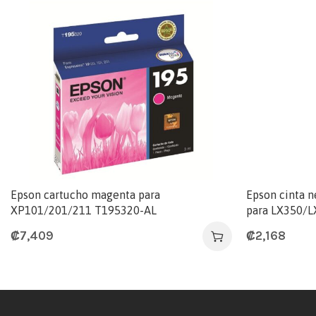
Epson cartucho magenta para
Epson cinta n
XP101/201/211 T195320-AL
para LX350/L
₡
7,409
₡
2,168