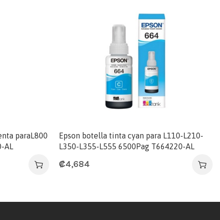
genta paraL800
Epson botella tinta cyan para L110-L210-
0-AL
L350-L355-L555 6500Pag T664220-AL
₡
4,684