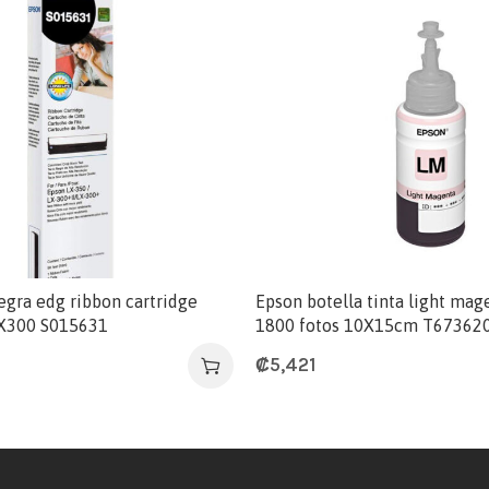
egra edg ribbon cartridge
Epson botella tinta light ma
X300 S015631
1800 fotos 10X15cm T67362
₡
5,421