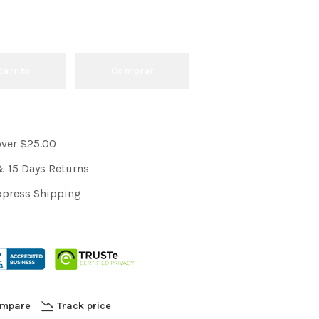
carrito
Comprar
over $25.00
& 15 Days Returns
xpress Shipping
mpare
Track price