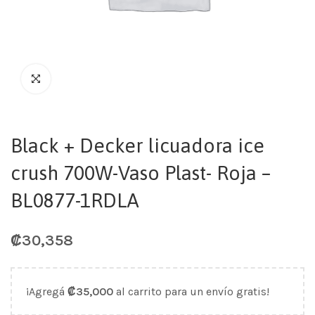
Black + Decker licuadora ice
crush 700W-Vaso Plast- Roja –
BL0877-1RDLA
₡
30,358
¡Agregá
₡
35,000
al carrito para un envío gratis!