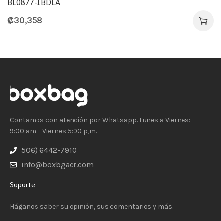
BL0877-1BDLA
₡
30,358
Contamos con atención por Whatsapp. Lunes a Viernes:
9:00 am – Viernes 5:00 p,m.
506) 6442-7910
info@boxbgacr.com
Soporte
Háganos saber su opinión, sus comentarios y más.