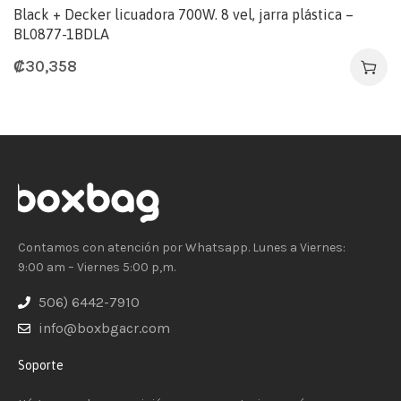
Black + Decker licuadora 700W. 8 vel, jarra plástica –
BL0877-1BDLA
₡
30,358
Contamos con atención por Whatsapp. Lunes a Viernes:
9:00 am – Viernes 5:00 p,m.
506) 6442-7910
info@boxbgacr.com
Soporte