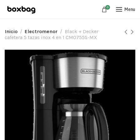
0
Menu
Inicio
Electromenor
Black + Decker
cafetera 5 tazas inox 4 en 1 CM0755S-MX