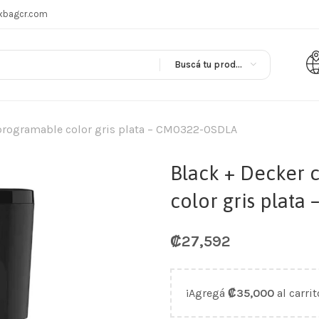
xbagcr.com
Buscá tu producto en
s programable color gris plata – CM0322-0SDLA
Black + Decker 
color gris plat
₡
27,592
¡Agregá
₡
35,000
al carrit