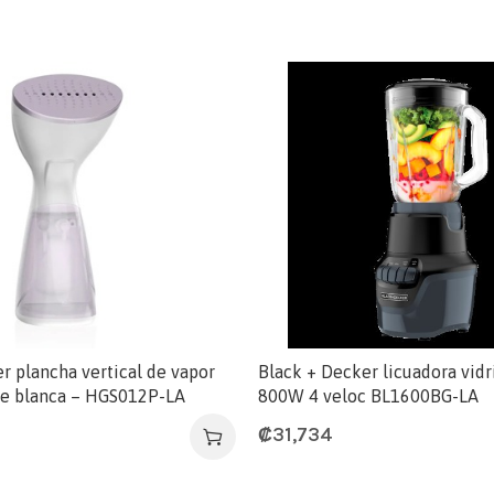
r plancha vertical de vapor
Black + Decker licuadora vidri
te blanca – HGS012P-LA
800W 4 veloc BL1600BG-LA
₡
31,734