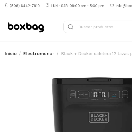
(506) 6442-7910
LUN - SAB: 09:00 am - 5:00 pm
info@bo
Inicio
Electromenor
Black + Decker cafetera 12 taza