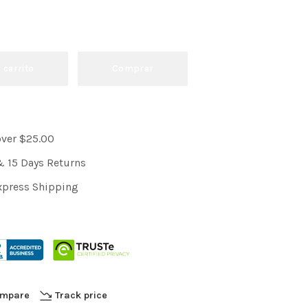
l carrito
Comprar
over $25.00
& 15 Days Returns
xpress Shipping
mpare
Track price