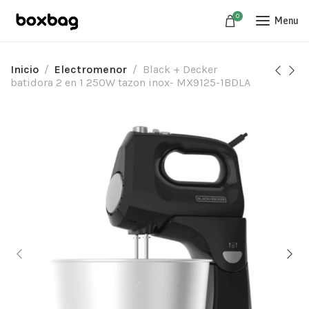
0
Menu
Inicio
Electromenor
Black + Decker
batidora 2 en 1 250W tazon inox- MX9125-1BDLA