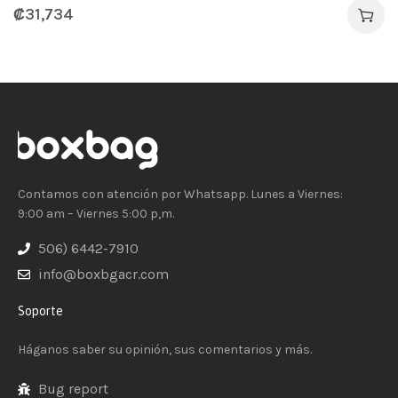
₡
31,734
Contamos con atención por Whatsapp. Lunes a Viernes:
9:00 am – Viernes 5:00 p,m.
506) 6442-7910
info@boxbgacr.com
Soporte
Háganos saber su opinión, sus comentarios y más.
Bug report