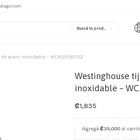
xbagcr.com
Buscá tu producto en
lo de acero inoxidable – WCKG0081012
Westinghouse tij
inoxidable – W
₡
1,835
¡Agregá
₡
35,000
al carrit