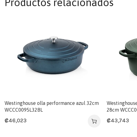
Productos relacionados
Westinghouse olla performance azul 32cm
Westinghouse
WCCC0095L32BL
28cm WCCC0
₡
46,023
₡
43,743