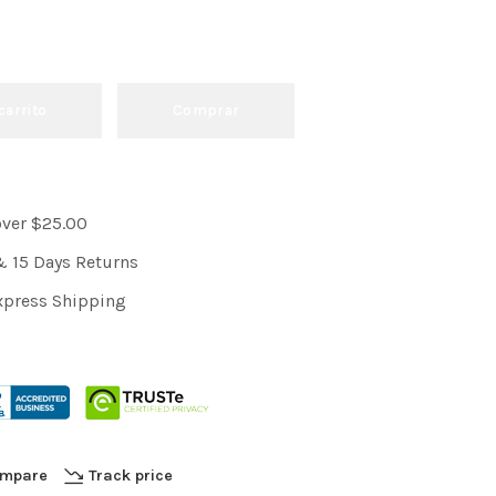
carrito
Comprar
over $25.00
& 15 Days Returns
xpress Shipping
mpare
Track price