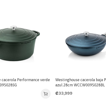
 cacerola Performance verde
Westinghouse cacerola baja 
095028SG
azul 28cm WCCW0095028BL
₡
33,999