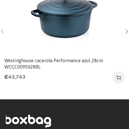
Westinghouse cacerola Performance azul 28cm
WCCC0095028BL
₡
43,743