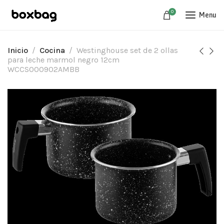
0
Menu
Inicio
Cocina
Westinghouse set de 2 ollas
para leche marmol negro 12cm
WCCS000902AMBB