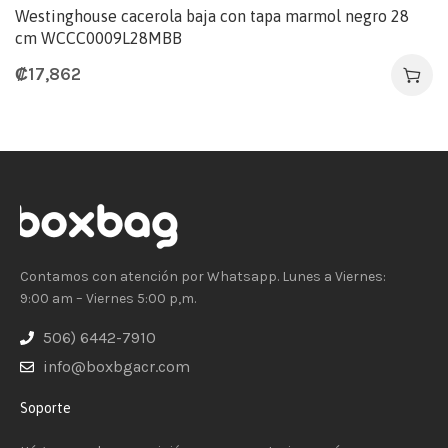
Westinghouse cacerola baja con tapa marmol negro 28
cm WCCC0009L28MBB
₡
17,862
Contamos con atención por Whatsapp. Lunes a Viernes:
9:00 am – Viernes 5:00 p,m.
506) 6442-7910
info@boxbgacr.com
Soporte