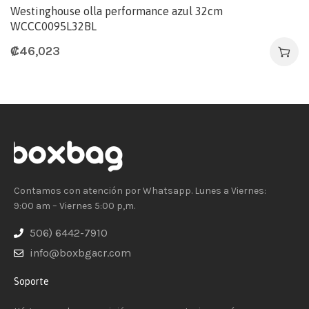
Westinghouse olla performance azul 32cm
WCCC0095L32BL
₡
46,023
Contamos con atención por Whatsapp. Lunes a Viernes:
9:00 am – Viernes 5:00 p,m.
506) 6442-7910
info@boxbgacr.com
Soporte