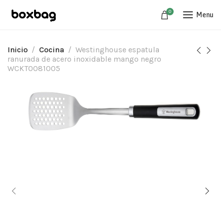
0
Menu
Inicio
Cocina
Westinghouse espatula
ranurada de acero inoxidable mango negro
WCKT0081005