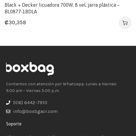
Black + Decker licuadora 700W. 8 vel, jarra plástica –
BL0877-1BDLA
₡
30,358
Contamos con atención por Whatsapp. Lunes a Viernes:
9:00 am – Viernes 5:00 p,m.
506) 6442-7910
info@boxbgacr.com
Soporte