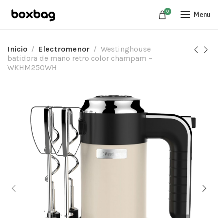
0
Menu
Inicio
Electromenor
Westinghouse
batidora de mano retro color champam –
WKHM250WH