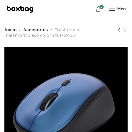
0
Menu
Inicio
Accesorios
Trust mouse
inalambrico eco color azul- 24551