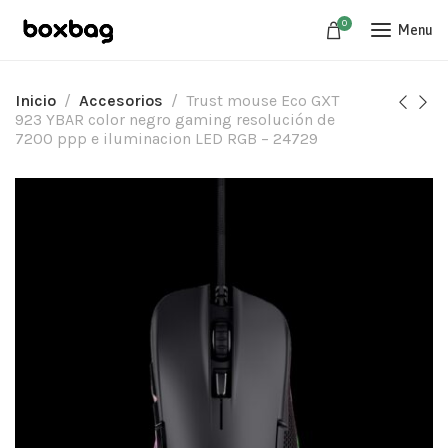
0
Menu
Inicio
Accesorios
Trust mouse Eco GXT
923 YBAR color negro gaming resolución de
7200 ppp e iluminacion LED RGB – 24729