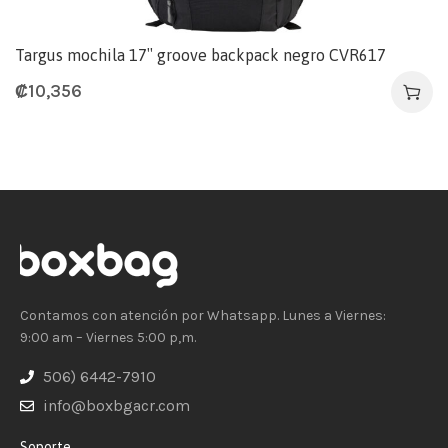
Targus mochila 17″ groove backpack negro CVR617
₡
10,356
Contamos con atención por Whatsapp. Lunes a Viernes:
9:00 am – Viernes 5:00 p,m.
506) 6442-7910
info@boxbgacr.com
Soporte