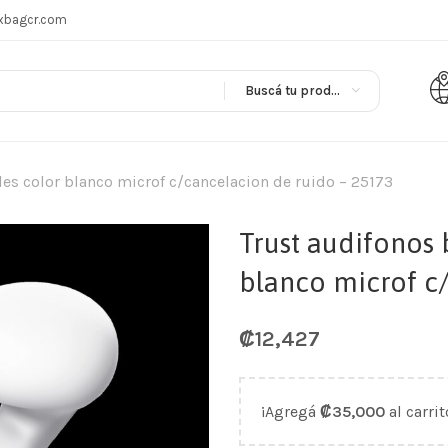
xbagcr.com
Buscá tu producto en
les color blanco microf c/cancelacion de ruido – 25173
Trust audifonos 
blanco microf c
₡
12,427
¡Agregá
₡
35,000
al carrit