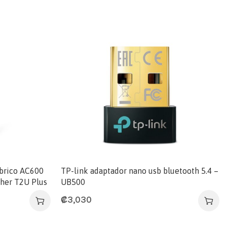
mbrico AC600
TP-link adaptador nano usb bluetooth 5.4 –
cher T2U Plus
UB500
₡
3,030