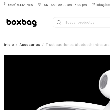
(506) 6442-7910
LUN - SAB: 09:00 am - 5:00 pm
info@bo
Inicio
Accesorios
Trust audifonos bluetooth intraaura