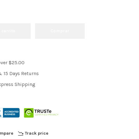
l carrito
Comprar
over $25.00
& 15 Days Returns
xpress Shipping
mpare
Track price