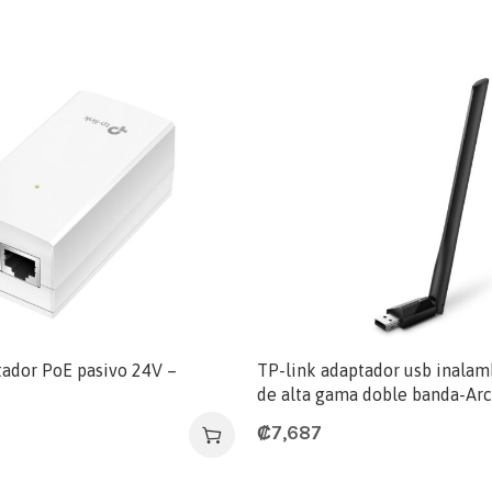
ador PoE pasivo 24V –
TP-link adaptador usb inala
de alta gama doble banda-Ar
₡
7,687