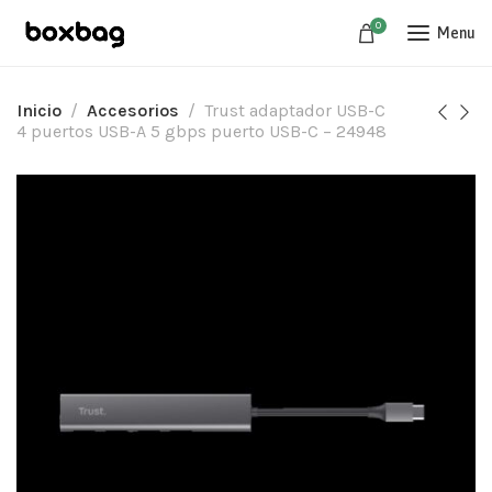
0
Menu
Inicio
Accesorios
Trust adaptador USB-C
4 puertos USB-A 5 gbps puerto USB-C – 24948