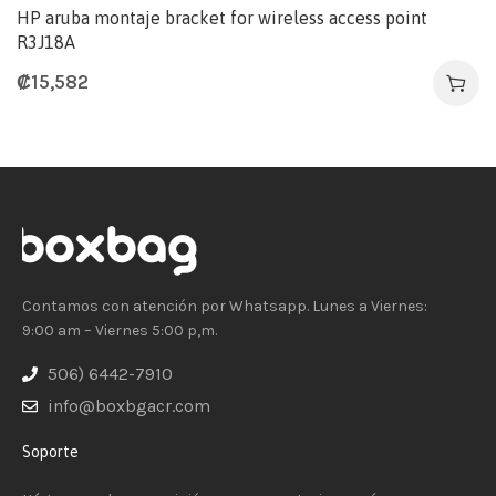
HP aruba montaje bracket for wireless access point
R3J18A
₡
15,582
Contamos con atención por Whatsapp. Lunes a Viernes:
9:00 am – Viernes 5:00 p,m.
506) 6442-7910
info@boxbgacr.com
Soporte