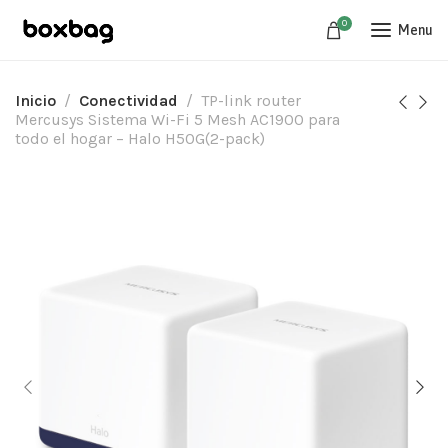
0
Menu
Inicio
Conectividad
TP-link router
Mercusys Sistema Wi-Fi 5 Mesh AC1900 para
todo el hogar – Halo H50G(2-pack)