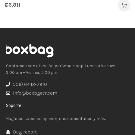
₡
6,811
Contamos con atención por Whatsapp. Lunes a Viernes:
9:00 am – Viernes 5:00 p,m.
506) 6442-7910
info@boxbgacr.com
Soporte
Háganos saber su opinión, sus comentarios y más.
Bug report