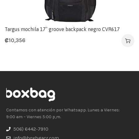
Targus mochila 17″ groove backpack negro CVR617
₡
10,356
Contamos con atención por Whatsapp. Lunes a Viernes:
9:00 am – Viernes 5:00 p,m.
506) 6442-7910
info@boxbgacr.com