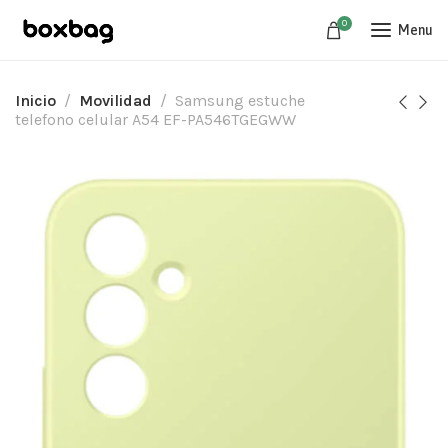
0
Menu
Inicio
Movilidad
Samsung estuche
telefono celular A54 EF-PA546TGEGWW