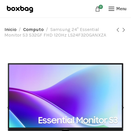
0
Menu
Inicio
Computo
Samsung 24″ Essential
Monitor S3 S32GF FHD 120Hz LS24F320GANXZA