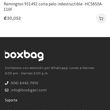
Remington 931492 corta pelo indestructible -HC5850A-
110F
₡
30,052
Contamos con atención por Whatsapp. Lunes a Viernes:
9:00 am – Viernes 5:00 p,m.
506) 6442-7910
info@boxbgacr.com
Soporte