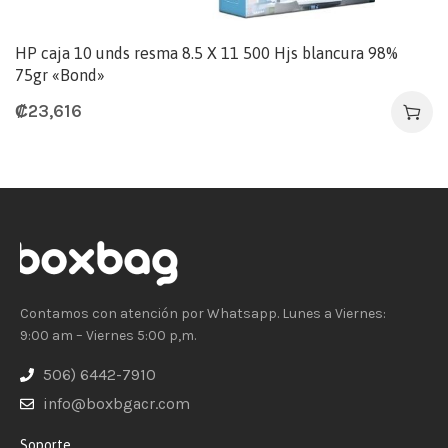
HP caja 10 unds resma 8.5 X 11 500 Hjs blancura 98%
75gr «Bond»
₡
23,616
Contamos con atención por Whatsapp. Lunes a Viernes:
9:00 am – Viernes 5:00 p,m.
506) 6442-7910
info@boxbgacr.com
Soporte