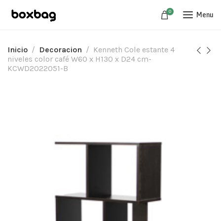
0
Menu
Inicio
Decoracion
Kenneth Cole estante 4
niveles color café W60 x H130 x D24 cm-
KCWD2022051-B