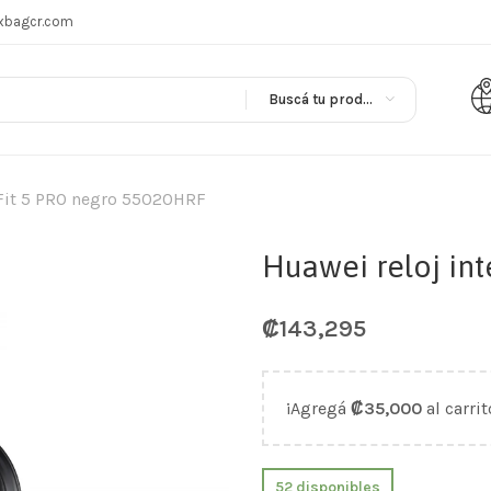
xbagcr.com
Buscá tu producto en
 Fit 5 PRO negro 55020HRF
Huawei reloj in
₡
143,295
¡Agregá
₡
35,000
al carrit
52 disponibles