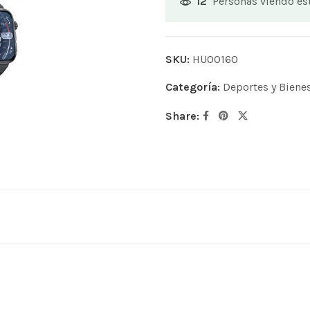
Personas viendo e
12
SKU:
HU00160
Categoría:
Deportes y Biene
Share: