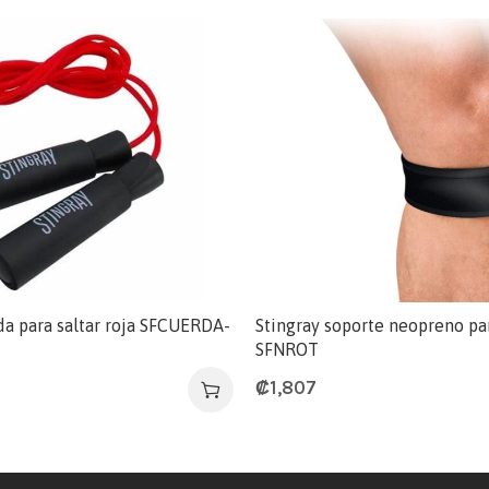
da para saltar roja SFCUERDA-
Stingray soporte neopreno par
SFNROT
₡
1,807