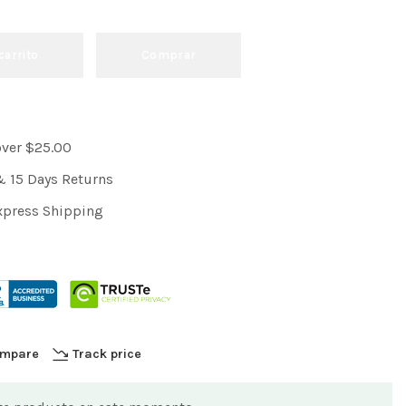
carrito
Comprar
over $25.00
& 15 Days Returns
xpress Shipping
mpare
Track price