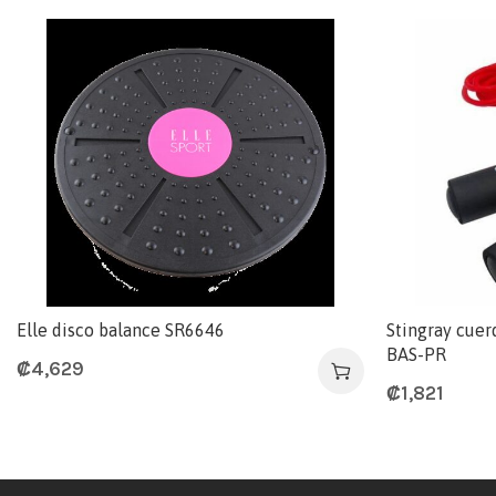
Elle disco balance SR6646
Stingray cuer
BAS-PR
₡
4,629
₡
1,821