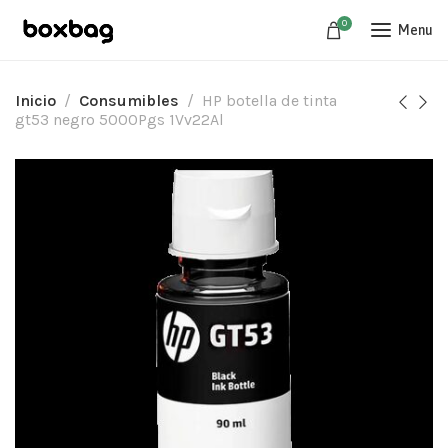
0
Menu
Inicio
Consumibles
HP botella de tinta
gt53 negro 5000Pgs 1Vv22Al