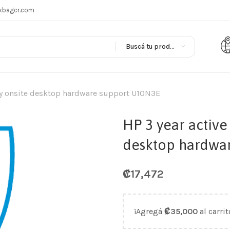
xbagcr.com
Buscá tu producto en
day onsite desktop hardware support U10N3E
HP 3 year active
desktop hardwa
₡
17,472
¡Agregá
₡
35,000
al carrit