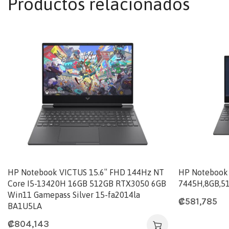
Productos relacionados
HP Notebook VICTUS 15.6″ FHD 144Hz NT
HP Notebook 
Core I5-13420H 16GB 512GB RTX3050 6GB
7445H,8GB,5
Win11 Gamepass Silver 15-fa2014la
₡
581,785
BA1U5LA
₡
804,143