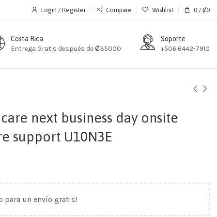
Login / Register
Compare
Wishlist
0
/
₡
0
Costa Rica
Soporte
Entrega Gratis después de ₡35000
+506 6442-7910
 care next business day onsite
re support U10N3E
o para un envío gratis!