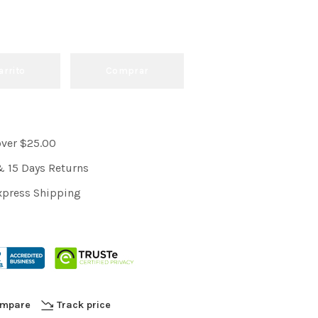
arrito
Comprar
over $25.00
& 15 Days Returns
xpress Shipping
mpare
Track price