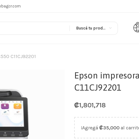
xbagcr.com
Buscá tu producto en
C550 C11CJ92201
Epson impresor
C11CJ92201
₡
1,801,718
¡Agregá
₡
35,000
al carrit