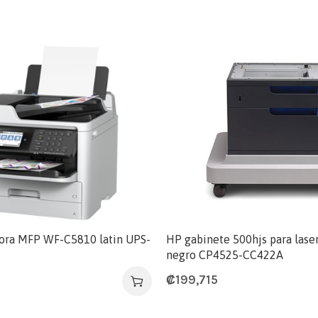
ora MFP WF-C5810 latin UPS-
HP gabinete 500hjs para laser
negro CP4525-CC422A
₡
199,715