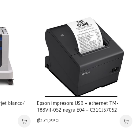
jet blanco/
Epson impresora USB + ethernet TM-
T88VII-052 negra E04 – C31CJ57052
₡
171,220