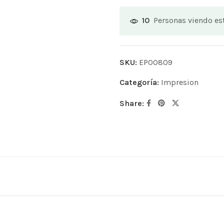
Personas viendo e
10
SKU:
EP00809
Categoría:
Impresion
Share: