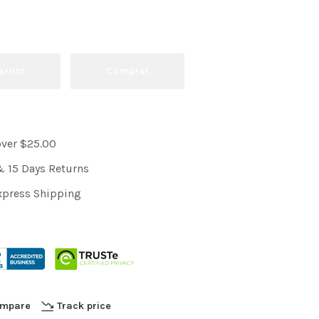
arrito
Comprar
over $25.00
& 15 Days Returns
xpress Shipping
mpare
Track price