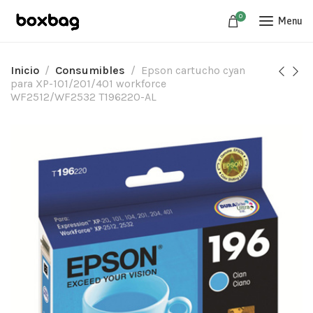
0
Menu
Inicio
Consumibles
Epson cartucho cyan
para XP-101/201/401 workforce
WF2512/WF2532 T196220-AL