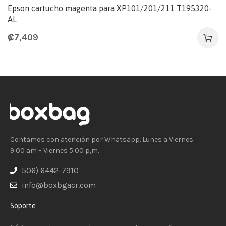
Epson cartucho magenta para XP101/201/211 T195320-
AL
₡
7,409
Contamos con atención por Whatsapp. Lunes a Viernes:
9:00 am – Viernes 5:00 p,m.
506) 6442-7910
info@boxbgacr.com
Soporte