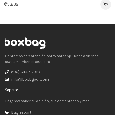
₡
5,282
Contamos con atención por Whatsapp. Lunes a Viernes:
9:00 am – Viernes 5:00 p,m.
506) 6442-7910
info@boxbgacr.com
Soporte
Háganos saber su opinión, sus comentarios y más.
Bug report