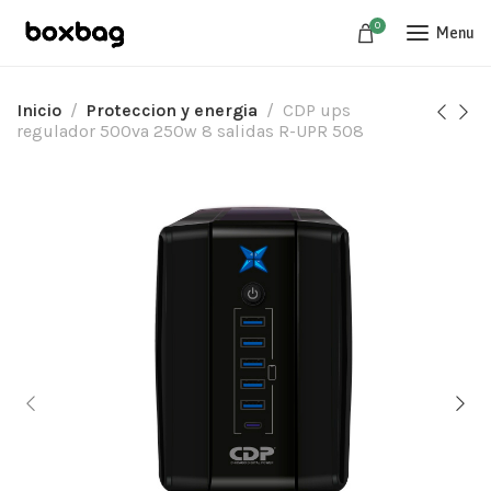
0
Menu
Inicio
Proteccion y energia
CDP ups
regulador 500va 250w 8 salidas R-UPR 508