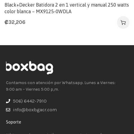
Black+Decker Batidora 2 en 1 vertical y manual 250 watts
color blanca – MX9125-0WDLA
₡
32,206
Contamos con atención por Whatsapp. Lunes a Viernes:
9:00 am – Viernes 5:00 p,m.
506) 6442-7910
info@boxbgacr.com
Soporte