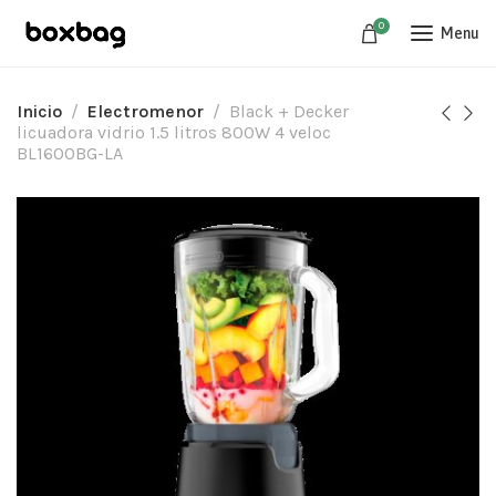
0
Menu
Inicio
Electromenor
Black + Decker
licuadora vidrio 1.5 litros 800W 4 veloc
BL1600BG-LA