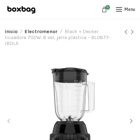
0
Menu
Inicio
Electromenor
Black + Decker
licuadora 700W. 8 vel, jarra plástica – BL0877-
1BDLA