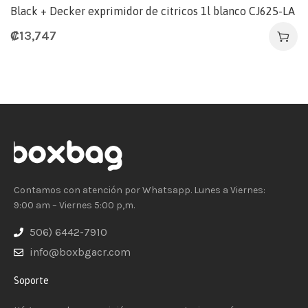
Black + Decker exprimidor de citricos 1l blanco CJ625-LA
₡
13,747
Contamos con atención por Whatsapp. Lunes a Viernes:
9:00 am – Viernes 5:00 p,m.
506) 6442-7910
info@boxbgacr.com
Soporte